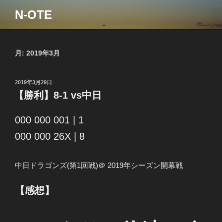
コ
N-OTE
ン
テ
ン
ツ
月:
2019年3月
へ
ス
投
2019年3月29日
キ
稿
【勝利】8-1 vs中日
ッ
日:
プ
000 000 001 | 1
000 000 26X | 8
中日ドラゴンズ(第1回戦)＠ 2019年シーズン開幕戦
【感想】