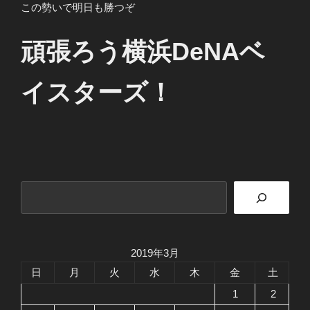
この勢いで明日も勝つぞ
頑張ろう横浜DeNAベ
イスターズ！
検
索
2019年3月
日
月
火
水
木
金
土
1
2