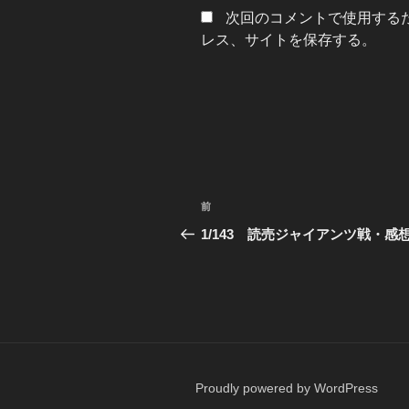
次回のコメントで使用する
レス、サイトを保存する。
投
前
前
稿
の
1/143 読売ジャイアンツ戦・感
投
ナ
稿
ビ
ゲ
ー
Proudly powered by WordPress
シ