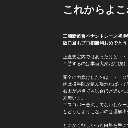
これからよこ
三浦新監督ペナントレース初勝
阪口君もプロ初勝利おめでとう
正直想定内ではあったけど・・
１勝するのは本当大変だな(笑)
完全に力負けしたのは・・・２
他は投手陣が踏ん張れればって
石田が起点で４試合ほど追いつ
方無いよ。
エスコバー合流してないしシー
とどうしようもないのは理解出
とにかく欲しかった白星を手に