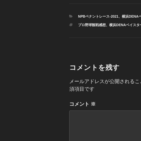
カ
NPBペナントレース-2021
、
横浜DENA
テ
タ
プロ野球観戦感想、横浜DENAベイスタ
ゴ
グ
リ
ー
コメントを残す
メールアドレスが公開されるこ
須項目です
コメント
※