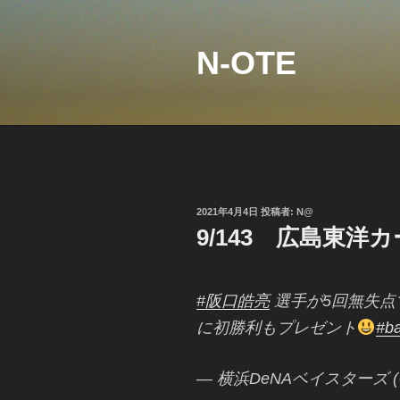
コ
ン
テ
N-OTE
ン
ツ
へ
ス
キ
ッ
プ
投
2021年4月4日
投稿者:
N@
稿
9/143 広島東洋
日:
#阪口皓亮
選手が5回無失点
に初勝利もプレゼント
#ba
— 横浜DeNAベイスターズ (@y