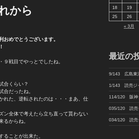
れから
18
19
25
26
« 3月
利おめでとうございます。
！
最近の
・９戦目でやっとでしたね。
9/143 広島
試合くらい？
1/143 読売
試合だったね。
114/120 
かれた、逆転されたのは・・・まあ、仕
035/120 
ズン全体で考えたら立ち直って貰わない
034/120 
来るからね。
することが出来た。