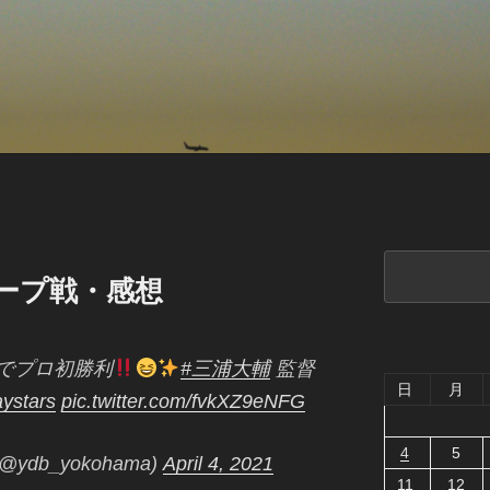
検
カープ戦・感想
索
でプロ初勝利
#三浦大輔
監督
日
月
ystars
pic.twitter.com/fvkXZ9eNFG
4
5
db_yokohama)
April 4, 2021
11
12