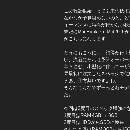
この雑記帳始まって以来の技術的
なかなか予算組めないのと、ど
ォーマンスに納得が行かない状
未だにMacBook Pro Mid
がこちらになります。
どうにもこうにも、納得が行く
い、流石にそれは予算オーバー
年々進む、小型化に伴いユーザ
果最初に注文したスペックで使
まあ、仕方無いですよね。
そんなこんなでずーっと新モデ
た。
今回は3度目のスペック増強に
1度目はRAM 4GB → 8GB
2度目はHDDからSSDに換装
そして今回はRAM 8GBから1