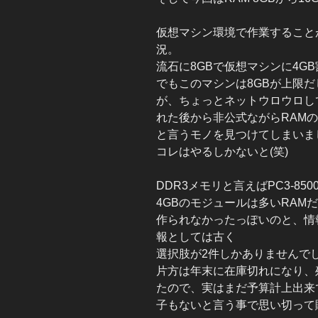
仮想マシン環境で作業すること
況。
流石に8GBで仮想マシンに4G
でもこのマシンは8GBが上限
が、ちょっとネットウロウロし
れた後から非公式ながらRAMの
と言うモノを見つけてしまいま
コレはやるしかないと(笑)
DDR3メモリと言えばPC3-850
4GBのモジュールは多いRAM
作られなかったっぽいのと、情報
報としては古く
選択肢が2件しかありませんで
片方は年末に在庫切れになり、
たので、実はまだ予算計上出来
子もないと言う事で思い切って