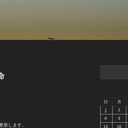
検
命
索
日
月
1
2
8
9
整形します。
15
16