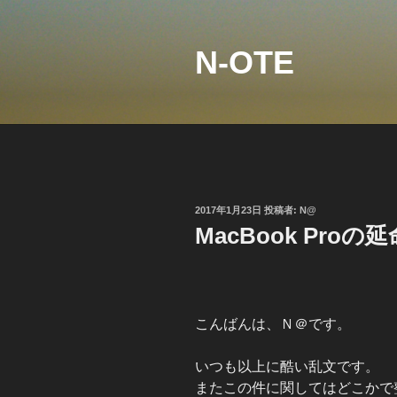
コ
ン
テ
N-OTE
ン
ツ
へ
ス
キ
ッ
プ
投
2017年1月23日
投稿者:
N@
稿
MacBook Proの延
日:
こんばんは、Ｎ＠です。
いつも以上に酷い乱文です。
またこの件に関してはどこかで