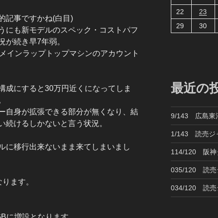
22
23
記事ですかね(白目)
29
30
うにも新モデルのスペック・コストパフ
況が続き早7年弱。
2010がメインラップトップマシンのアカウント
最近の
構成にすると30万円近くになってしま
。
ー自身が拡張できる部分が無くなり、結
9/143 広島
い続けるしかないと言う状況。
1/143 読売
ルに移行出来ないまま来てしまいまし
114/120 
035/120 
なります。
034/120 
6GBに増設となります。