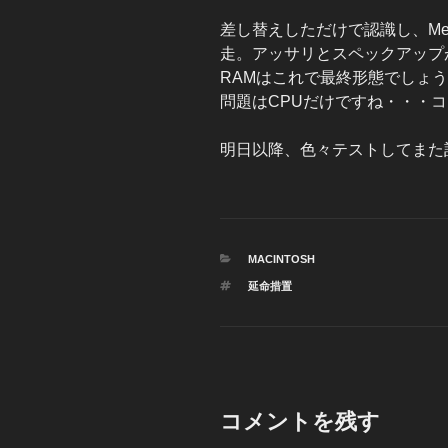
差し替えしただけで認識し、Me
走。アッサリとスペックアップ
RAMはこれで最終形態でしょ
問題はCPUだけですね・・・
明日以降、色々テストしてまた
カ
MACINTOSH
テ
タ
延命措置
ゴ
グ
リ
ー
コメントを残す