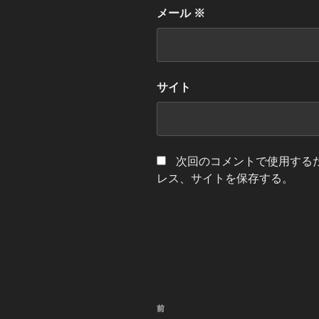
メール
※
サイト
次回のコメントで使用する
レス、サイトを保存する。
投
前
前