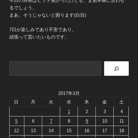
今日の筒香はヒット無かったけども、まあ本番に合わせ
るでしょう。
まあ、そうじゃないと困ります(白目)
7日が楽しみであり不安であり。
頑張って貰いたいものです。
検
索
2017年3月
日
月
火
水
木
金
土
1
2
3
4
5
6
7
8
9
10
11
12
13
14
15
16
17
18