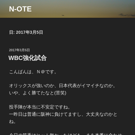
コ
N-OTE
ン
テ
ン
ツ
日:
2017年3月5日
へ
ス
投
2017年3月5日
キ
稿
WBC強化試合
ッ
日:
プ
こんばんは、Ｎ＠です。
オリックスが強いのか、日本代表がイマイチなのか。
いや、よく勝てたなと(苦笑)
投手陣が本当に不安定ですね。
一昨日は普通に阪神に負けてますし、大丈夫なのかと
ね。