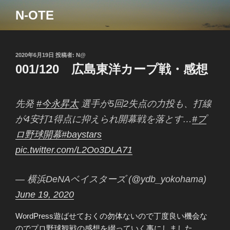
コ
N-OTE
ン
テ
ン
ツ
投
2020年6月19日
投稿者:
N@
稿
001/120 広島東洋カープ戦・感想
へ
日:
ス
キ
先発
#今永昇太
選手が5回2失点の力投も、打線
ッ
プ
が4安打1得点に抑えられ開幕戦を落とす…
#プ
ロ野球開幕
#baystars
pic.twitter.com/L2Oo3DLA71
— 横浜DeNAベイスターズ (@ydb_yokohama)
June 19, 2020
WordPress遊ばせておくの勿体ないので丁度良い機会な
のでプロ野球観戦の感想を綴っていく事にしました。