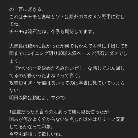
の一言に尽きる。
これはチャモと宮崎とソトは除外のスタメン野手に対し
てね。
チャモは流石だね。今季も期待してます。
大瀬良は確かに良かったが何でもかんでも球に手出して8
回までに1イニング辺り10球未満ペース？流石にダメでし
ょう。
「でかいの一発決めたるみたいぜ！」な感じでぶん回し
てるのが多かったよね？って言う。
攻撃短すぎ・守備は長いってのは本当に見ていてつまら
ない。
明日以降は頼むよ、マジで。
1点差だったと言うのもあって勝ち継投使ったが
国吉が何かよく分からない失点した以外はリリーフ安定
してるかなって印象。
今季も頑張って欲しいね。