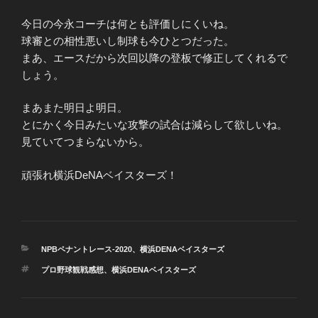
今日の今永コーチは何とも評価しにくいね。
球審との相性悪いし制球も今ひとつだった。
まあ、エースだから次回以降の登板で修正してくれるで
しょう。
まあまた明日よ明日。
とにかく今日みたいな攻撃の試合は減らして欲しいね。
見ていてつまらないから。
頑張れ横浜DeNAベイスターズ！
カ
NPBペナントレース-2020
、
横浜DENAベイスターズ
テ
タ
プロ野球観戦感想
、
横浜DENAベイスターズ
ゴ
グ
リ
ー