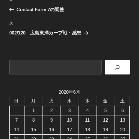
前
稿
の
Contact Form 7の調整
ナ
投
ビ
稿
次
次
ゲ
の
002/120 広島東洋カープ戦・感想
投
ー
稿
シ
ョ
検
ン
索
2020年6月
日
月
火
水
木
金
土
1
2
3
4
5
6
7
8
9
10
11
12
13
14
15
16
17
18
19
20