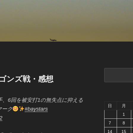
検
ドラゴンズ戦・感想
索
手、6回を被安打1の無失点に抑える
日
月
マーク
#baystars
1
2
7
8
14
15