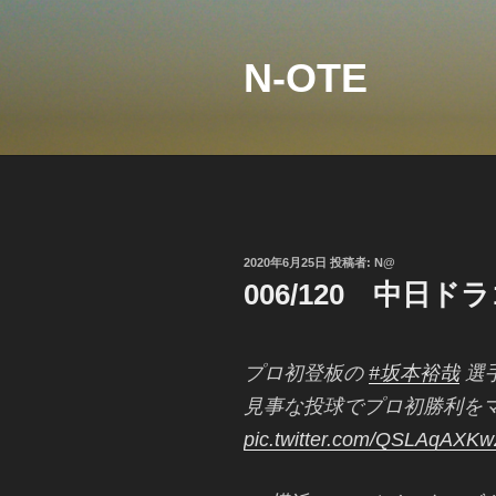
コ
ン
テ
N-OTE
ン
ツ
へ
ス
キ
ッ
プ
投
2020年6月25日
投稿者:
N@
稿
006/120 中日
日:
プロ初登板の
#坂本裕哉
選
見事な投球でプロ初勝利を
pic.twitter.com/QSLAqAXKw