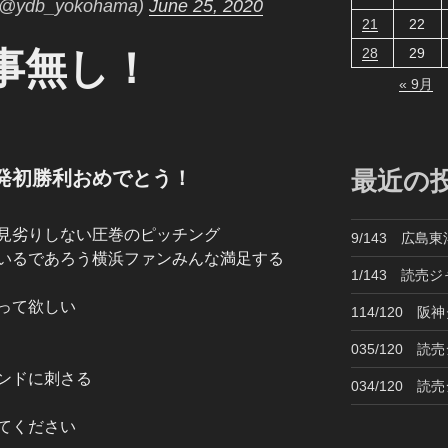
db_yokohama)
June 25, 2020
21
22
事無し！
28
29
« 9月
最近の
発初勝利おめでとう！
見劣りしない圧巻のピッチング
9/143 広島
いるであろう横浜ファンみんな満足する
1/143 読売
って欲しい
114/120 
035/120 
ンドに刺さる
034/120 
てください