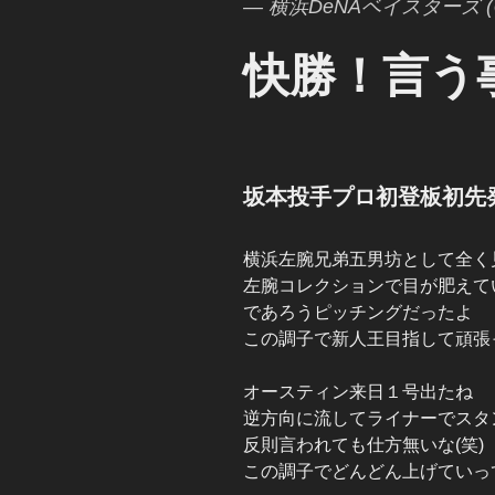
— 横浜DeNAベイスターズ (@y
快勝！言う
坂本投手プロ初登板初先
横浜左腕兄弟五男坊として全く
左腕コレクションで目が肥えて
であろうピッチングだったよ
この調子で新人王目指して頑張
オースティン来日１号出たね
逆方向に流してライナーでスタ
反則言われても仕方無いな(笑)
この調子でどんどん上げていっ