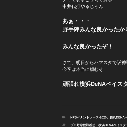
中井代打やるじゃん
あぁ・・・
野手陣みんな良かったから
みんな良かったぞ！
さて、明日からハマスタで阪神
今季は本当に頼むぞ
頑張れ横浜DeNAベイス
カ
NPBペナントレース-2020
、
横浜DENA
テ
タ
プロ野球観戦感想
、
横浜DENAベイスタ
ゴ