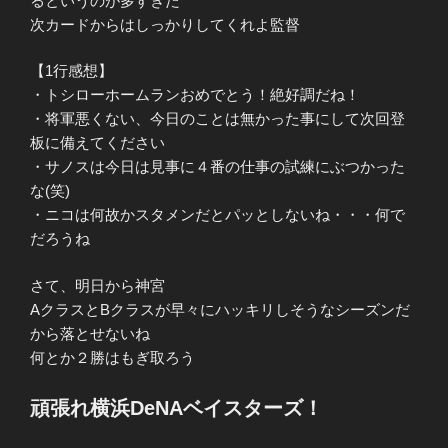
るというのが多すぎた
次カードからはしっかりしてくれよ監督
【1行感想】
・トシローホームランおめでとう！絶好調だね！
・将軍悪くない、今日のことは無かった事にして次回登
板に備えてください
・サノスは今日は見事に４番の仕事の試練にぶつかった
な(笑)
・ニコは何故かスタメンだとパッとしないね・・・何で
だろうね
さて、明日から神宮
AクラスとBクラスが早々にハッキリしそうなシーズンだ
から落とせないね
何とか２勝はもぎ取ろう
頑張れ横浜DeNAベイスターズ！