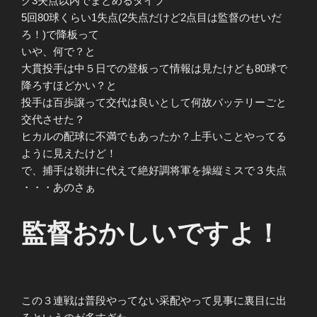
グ3失点以内でまとめるタイプ
5回80球くらい1失点(2失点だけど2点目は監督のせいだ
ろ！)で降板って
いや、何で？と
大貫投手は中５日での登板って情報は見たけども80球で
降ろすほどかい？と
投手は百歩譲って交代は良いとして何故バッテリーごと
交代させた？
ヒカルの配球に不満でもあったか？上手いことやってる
ように見えたけど！
で、捕手は嶺井に代えて絶好調将軍を操縦ミスで３失点
・・・あのさぁ
監督おかしいですよ！
この３連戦は普段やってない采配やって見事に裏目に出