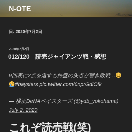
コ
N-OTE
ン
テ
ン
ツ
日:
2020年7月2日
へ
ス
投
2020年7月2日
キ
稿
012/120 読売ジャイアンツ戦・感想
ッ
日:
プ
9回表に2点を返すも終盤の失点が響き敗戦…
#baystars
pic.twitter.com/6nprGdiOfk
— 横浜DeNAベイスターズ (@ydb_yokohama)
July 2, 2020
これぞ読売戦(笑)