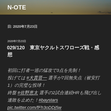
コ
N-OTE
ン
テ
ン
ツ
日:
2020年7月23日
へ
ス
投
2020年7月23日
キ
稿
029/120 東京ヤクルトスワローズ戦・感
ッ
日:
想
プ
初回に打者一巡の猛攻で3点を先制！
投げては
#大貫晋一
選手が7回無失点（被安打
1）の完璧な投球！
終盤
#佐野恵太
選手の2試合連続HRも飛び出し
連敗を止めた！
#baystars
pic.twitter.com/fFh3oDDj5w