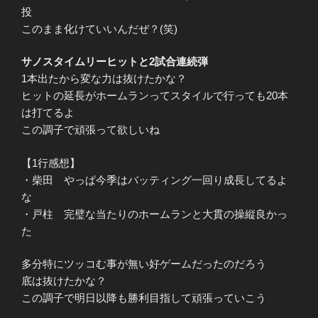
投
このまま化けていいんだぜ？(笑)
サノスタイムリーヒットと2試合連続弾
1本出たから変な力は抜けたかな？
ヒットの延長がホームランってスタイルで行っても20本
は打てるよ
この調子で頑張って欲しいね
【1行感想】
・柴田 やっぱ今季はバッティング一回り成長してるよ
な
・戸柱 完璧な当たりのホームランと大貫の操縦良かっ
た
多分特にツッコむ事が無い好ゲームだったのだろう
底は抜けたかな？
この調子で明日以降も勝利目指して頑張っていこう