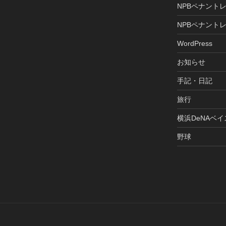
NPBペナントレ
NPBペナントレ
WordPress
お知らせ
手記・日記
旅行
横浜DeNAベ
野球