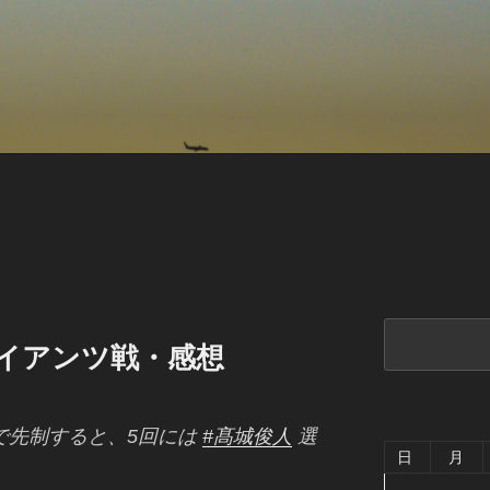
検
ジャイアンツ戦・感想
索
で先制すると、5回には
#髙城俊人
選
日
月