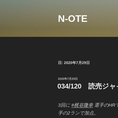
コ
ン
テ
N-OTE
ン
ツ
へ
ス
キ
ッ
プ
日:
2020年7月29日
投
2020年7月29日
稿
034/120 読売
日:
3回に
#梶谷隆幸
選手のHR
手の2ランで加点。