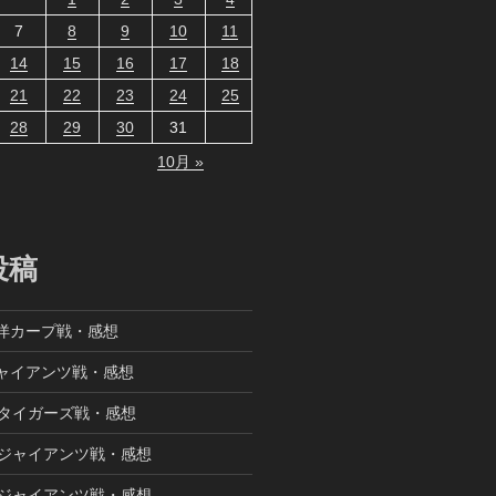
7
8
9
10
11
14
15
16
17
18
21
22
23
24
25
28
29
30
31
10月 »
投稿
東洋カープ戦・感想
ジャイアンツ戦・感想
阪神タイガーズ戦・感想
読売ジャイアンツ戦・感想
読売ジャイアンツ戦・感想