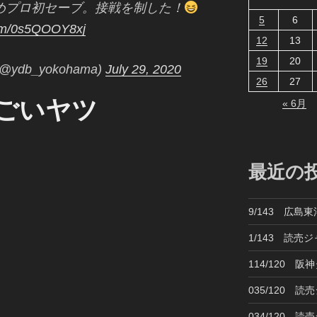
めプロ初セーブ。接戦を制した！
5
6
com/0s5QOOY8xj
12
13
19
20
db_yokohama)
July 29, 2020
26
27
ごいヤツ
« 6月
最近の
9/143 広島
1/143 読売
114/120 
035/120 
034/120 