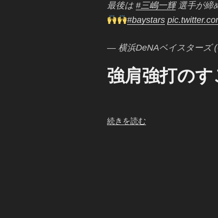
最後は
#三嶋一輝
選手が締
#baystars
pic.twitter.
— 横浜DeNAベイスターズ (@y
強肩強打のす
“034/120
続きを読む
読
売
ジ
ャ
イ
ア
ン
ツ