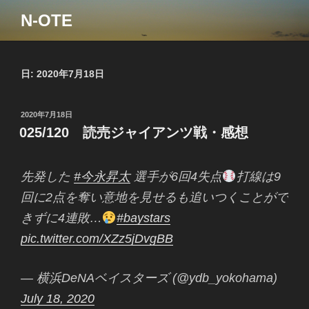
コ
N-OTE
ン
テ
ン
ツ
日:
2020年7月18日
へ
ス
投
2020年7月18日
キ
稿
025/120 読売ジャイアンツ戦・感想
ッ
日:
プ
先発した
#今永昇太
選手が6回4失点
打線は9
回に2点を奪い意地を見せるも追いつくことがで
きずに4連敗…
#baystars
pic.twitter.com/XZz5jDvgBB
— 横浜DeNAベイスターズ (@ydb_yokohama)
July 18, 2020