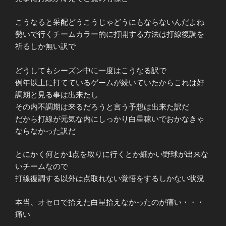
こうなると采配どうこうじゃどうにもならないんだよね
勢いで行くチームカラー的に打開する方法は打線復調を
祈るしか無い訳で
どうしてもシーズン中に一度はこうなる訳で
例年以上に打てているゲームが続いていたからこれは好
調期と見る事は出来たし
その内不調期は来るだろうと言う予想は出来た訳だ
だから打線が元気な内にしっかり白星稼いでおかなきゃ
ならなかった訳だ
とにかく何とか1点を取りに行くとか細かい野球が出来な
いチームなので
打線復調する以外は点取れない覚悟をするしかない状況
本当、オセロで拾えた白星拾えなかったのが痛い・・・
痛い