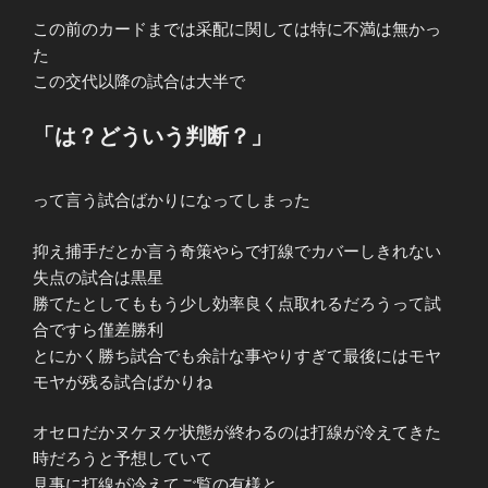
この前のカードまでは采配に関しては特に不満は無かっ
た
この交代以降の試合は大半で
「は？どういう判断？」
って言う試合ばかりになってしまった
抑え捕手だとか言う奇策やらで打線でカバーしきれない
失点の試合は黒星
勝てたとしてももう少し効率良く点取れるだろうって試
合ですら僅差勝利
とにかく勝ち試合でも余計な事やりすぎて最後にはモヤ
モヤが残る試合ばかりね
オセロだかヌケヌケ状態が終わるのは打線が冷えてきた
時だろうと予想していて
見事に打線が冷えてご覧の有様と