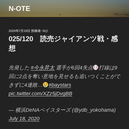
コ
N-OTE
ン
テ
ン
ツ
投
2020年7月18日
投稿者:
N@
稿
025/120 読売ジャイアンツ戦・感
へ
日:
ス
想
キ
ッ
プ
先発した
#今永昇太
選手が6回4失点
打線は9
回に2点を奪い意地を見せるも追いつくことがで
きずに4連敗…
#baystars
pic.twitter.com/XZz5jDvgBB
— 横浜DeNAベイスターズ (@ydb_yokohama)
July 18, 2020