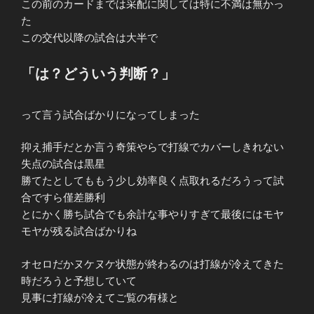
この前のカードまでは采配に関しては特に不満は無かっ
た
この交代以降の試合は大半で
「は？どういう判断？」
って言う試合ばかりになってしまった
抑え捕手だとか言う奇策やらで打線でカバーしきれない
失点の試合は黒星
勝てたとしてももう少し効率良く点取れるだろうって試
合ですら僅差勝利
とにかく勝ち試合でも余計な事やりすぎて最後にはモヤ
モヤが残る試合ばかりね
オセロだかヌケヌケ状態が終わるのは打線が冷えてきた
時だろうと予想していて
見事に打線が冷えてご覧の有様と