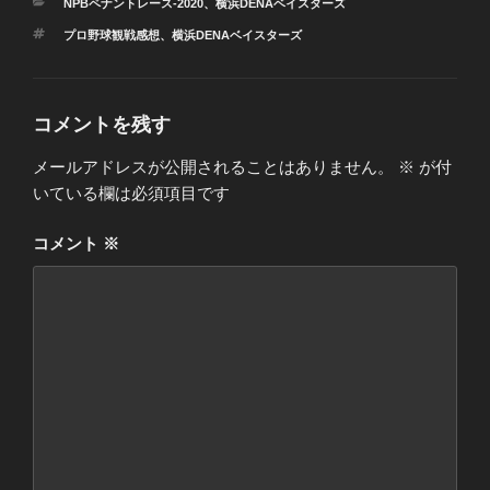
カ
NPBペナントレース-2020
、
横浜DENAベイスターズ
テ
タ
プロ野球観戦感想
、
横浜DENAベイスターズ
ゴ
グ
リ
ー
コメントを残す
メールアドレスが公開されることはありません。
※
が付
いている欄は必須項目です
コメント
※