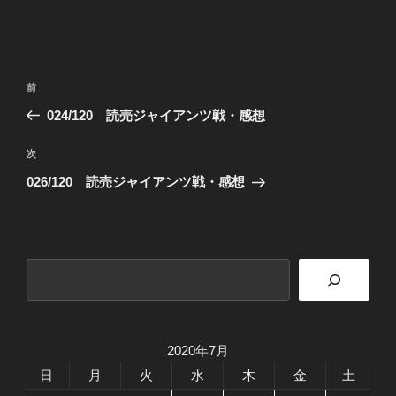
投
前
前
稿
の
024/120 読売ジャイアンツ戦・感想
ナ
投
ビ
稿
次
次
ゲ
の
026/120 読売ジャイアンツ戦・感想
投
ー
稿
シ
ョ
検
ン
索
2020年7月
日
月
火
水
木
金
土