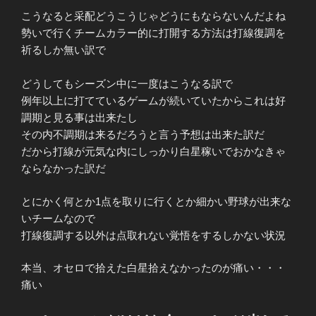
こうなると采配どうこうじゃどうにもならないんだよね
勢いで行くチームカラー的に打開する方法は打線復調を
祈るしか無い訳で
どうしてもシーズン中に一度はこうなる訳で
例年以上に打てているゲームが続いていたからこれは好
調期と見る事は出来たし
その内不調期は来るだろうと言う予想は出来た訳だ
だから打線が元気な内にしっかり白星稼いでおかなきゃ
ならなかった訳だ
とにかく何とか1点を取りに行くとか細かい野球が出来な
いチームなので
打線復調する以外は点取れない覚悟をするしかない状況
本当、オセロで拾えた白星拾えなかったのが痛い・・・
痛い